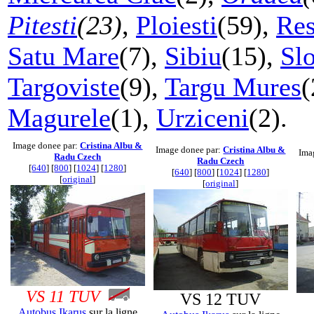
Pitesti
(23)
,
Ploiesti
(59),
Res
Satu Mare
(7),
Sibiu
(15),
Sl
Targoviste
(9),
Targu Mures
(
Magurele
(1),
Urziceni
(2).
Image donee par:
Cristina Albu &
Image donee par:
Cristina Albu &
Ima
Radu Czech
Radu Czech
[
640
] [
800
] [
1024
] [
1280
]
[
640
] [
800
] [
1024
] [
1280
]
[
original
]
[
original
]
VS 11 TUV
VS 12 TUV
Autobus
Ikarus
sur la ligne