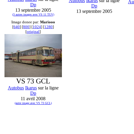
Autobus
Ikarus
sur la ligne
Au
Dp
Dp
13 septembre 2005
13 septembre 2005
(3 autres images avec VS 11 TUV)
Image donee par:
Mariooo
[
640
] [
800
] [
1024
] [
1280
]
[
original
]
VS 73 GCL
Autobus
Ikarus
sur la ligne
Dp
11 avril 2008
(autre image avec VS 73 GCL)