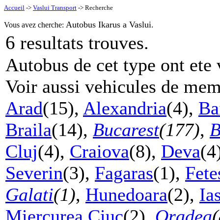
Accueil
->
Vaslui Transport
-> Recherche
Autobus Ikarus a Vaslui.
Vous avez cherche:
6
resultats trouves.
Autobus de cet type ont ete 
Voir aussi vehicules de mem
Arad
(15),
Alexandria
(4),
Ba
Braila
(14),
Bucarest
(177)
,
B
Cluj
(4),
Craiova
(8),
Deva
(4
Severin
(3),
Fagaras
(1),
Fete
Galati
(1)
,
Hunedoara
(2),
Ia
Miercurea Ciuc
(2),
Oradea
(