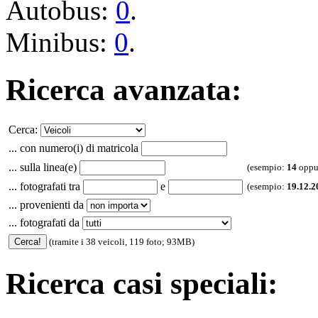
Autobus:
0
.
Minibus:
0
.
Ricerca avanzata:
Cerca:
... con numero(i) di matricola
... sulla linea(e)
(esempio:
14
oppu
... fotografati tra
e
(esempio:
19.12.2
... provenienti da
... fotografati da
(tramite i 38 veicoli, 119 foto; 93MB)
Ricerca casi speciali: