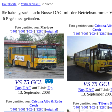
Hauptseite
->
Verkehr Vaslui
-> Suche
Busse DAC mit der Betriebsnummer V
Sie haben gesucht nach:
6
Ergebnisse gefunden.
Foto gestiftet von:
Cristina Al
Foto gestiftet von:
Mariooo
Czech
[
640
] [
800
] [
1024
] [
1280
] [
original
]
[
640
] [
800
] [
1024
] [
1280
] [
or
VS 75 GCL
VS 75 GCL
Bus
DAC
auf Linie
Dp
Bus
DAC
auf Linie
13. September 2008
13. September 200
Foto gestiftet von:
Cristina Albu & Radu
Foto gestiftet von:
Tiberiu S
Czech
[
640
] [
800
] [
1024
] [
1280
] [
or
[
640
] [
800
] [
1024
] [
1280
] [
original
]