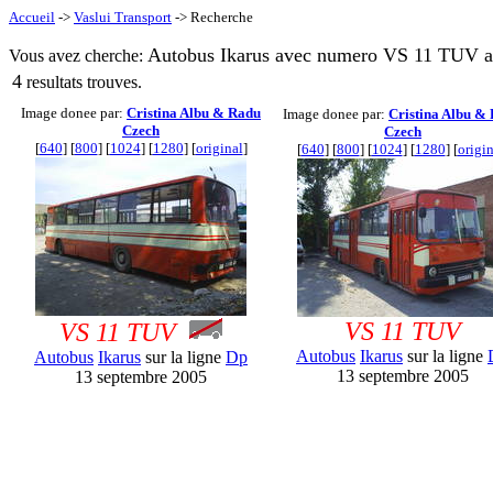
Accueil
->
Vaslui Transport
-> Recherche
Autobus Ikarus avec numero VS 11 TUV a 
Vous avez cherche:
4
resultats trouves.
Image donee par:
Cristina Albu & Radu
Image donee par:
Cristina Albu &
Czech
Czech
[
640
] [
800
] [
1024
] [
1280
] [
original
]
[
640
] [
800
] [
1024
] [
1280
] [
origin
VS 11 TUV
VS 11 TUV
Autobus
Ikarus
sur la ligne
Autobus
Ikarus
sur la ligne
Dp
13 septembre 2005
13 septembre 2005