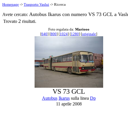
Homepage
->
Trasporto Vaslui
-> Ricerca
Autobus Ikarus con numero VS 73 GCL a Vaslu
Avete cercato:
2
Trovato
risultati.
Foto regalata da:
Mariooo
[
640
] [
800
] [
1024
] [
1280
] [
originale
]
VS 73 GCL
Autobus
Ikarus
sulla linea
Dp
11 aprile 2008