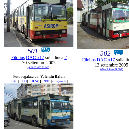
501
502
Filobus
DAC x17
sulla linea
2
Filobus
DAC x17
sulla l
30 settembre 2005
13 settembre 2005
(altre 2 foto di 501)
(altre 2 foto di 502)
Foto regalata da:
Valentin Balan
[
640
] [
800
] [
1024
] [
1280
] [
originale
]