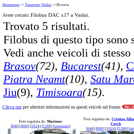
Homepage
->
Trasporto Vaslui
-> Ricerca
Filobus DAC x17 a Vaslui.
Avete cercato:
5
Trovato
risultati.
Filobus di questo tipo sono s
Vedi anche veicoli di stesso
Brasov
(72)
,
Bucarest
(41)
,
C
Piatra Neamt
(10)
,
Satu Mar
Jiu
(9),
Timisoara
(15)
.
Clicca qui
per ulteriori informazioni su questi veicoli sul forum
Foto regalata da:
Cristina Alb
Foto regalata da:
Mariooo
Czech
[
640
] [
800
] [
1024
] [
1280
] [
originale
]
[
640
] [
800
] [
1024
] [
1280
] [
or