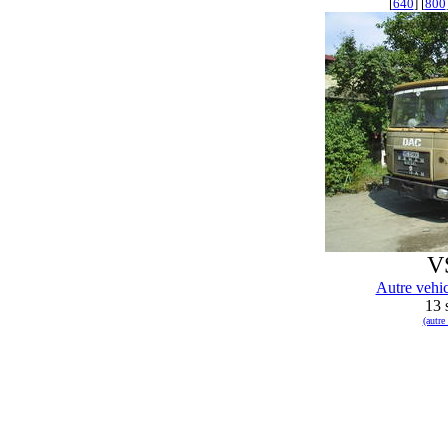
[
640
] [
800
V
Autre vehi
13 
(autr