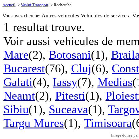
Accueil
->
Vaslui Transport
-> Recherche
Autres vehicules Vehicules de service a Vas
Vous avez cherche:
1
resultat trouve.
Voir aussi vehicules de mem
Mare
(2),
Botosani
(1),
Brail
Bucarest
(76),
Cluj
(6),
Const
Galati
(4),
Iassy
(7),
Medias
(
Neamt
(2),
Pitesti
(1),
Ploiest
Sibiu
(1),
Suceava
(1),
Targov
Targu Mures
(1),
Timisoara
(
Image donee par