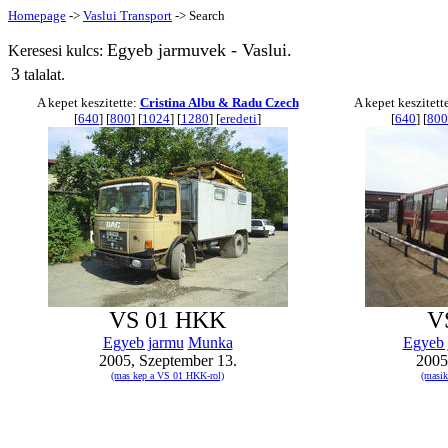
Homepage
->
Vaslui Transport
-> Search
Egyeb jarmuvek - Vaslui.
Keresesi kulcs:
3
talalat.
A kepet keszitette:
Cristina Albu & Radu Czech
A kepet keszitett
[
640
] [
800
] [
1024
] [
1280
] [
eredeti
]
[
640
] [
800
VS 01 HKK
V
Egyeb jarmu
Munka
Egyeb 
2005, Szeptember 13.
2005
(mas kep a VS 01 HKK-rol)
(masik