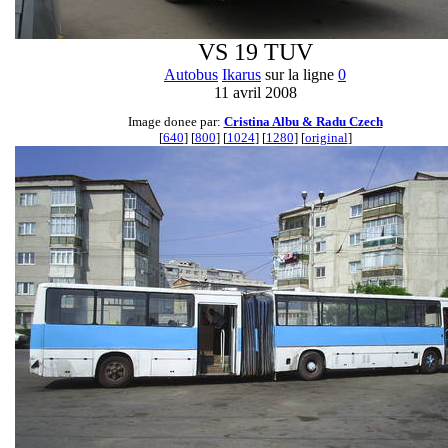
VS 19 TUV
Autobus
Ikarus
sur la ligne
0
11 avril 2008
Image donee par:
Cristina Albu & Radu Czech
[
640
] [
800
] [
1024
] [
1280
] [
original
]