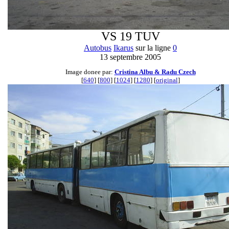
VS 19 TUV
Autobus
Ikarus
sur la ligne
0
13 septembre 2005
Image donee par:
Cristina Albu & Radu Czech
[
640
] [
800
] [
1024
] [
1280
] [
original
]