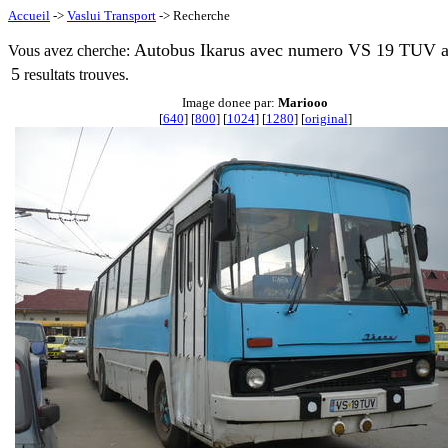
Accueil
->
Vaslui Transport
-> Recherche
Autobus Ikarus avec numero VS 19 TUV a 
Vous avez cherche:
5
resultats trouves.
Image donee par:
Mariooo
[
640
] [
800
] [
1024
] [
1280
] [
original
]