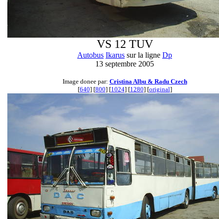
VS 12 TUV
Autobus
Ikarus
sur la ligne
Dp
13 septembre 2005
Image donee par:
Cristina Albu & Radu Czech
[
640
] [
800
] [
1024
] [
1280
] [
original
]