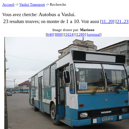
Accueil
->
Vaslui Transport
-> Recherche
Autobus a Vaslui.
Vous avez cherche:
23
1 a 10
resultats trouves; on montre de
. Voir aussi [
11..20
] [
21..23
Image donee par:
Mariooo
[
640
] [
800
] [
1024
] [
1280
] [
original
]