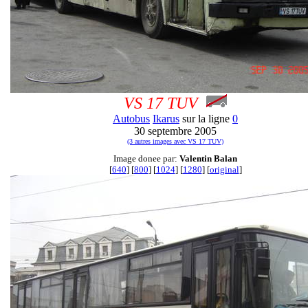
VS 17 TUV
Autobus
Ikarus
sur la ligne
0
30 septembre 2005
(3 autres images avec VS 17 TUV)
Image donee par:
Valentin Balan
[
640
] [
800
] [
1024
] [
1280
] [
original
]