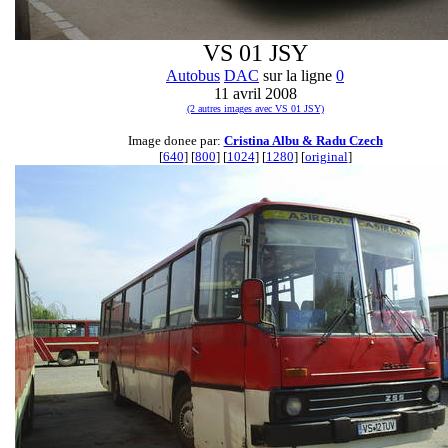
VS 01 JSY
Autobus
DAC
sur la ligne
0
11 avril 2008
(2 autres images avec VS 01 JSY)
Image donee par:
Cristina Albu & Radu Czech
[
640
] [
800
] [
1024
] [
1280
] [
original
]