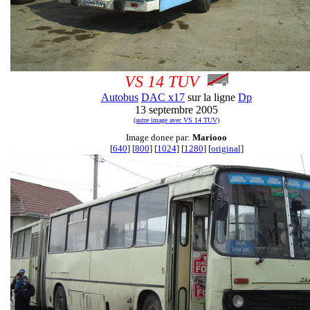
VS 14 TUV
Autobus
DAC x17
sur la ligne
Dp
13 septembre 2005
(autre image avec VS 14 TUV)
Image donee par:
Mariooo
[
640
] [
800
] [
1024
] [
1280
] [
original
]