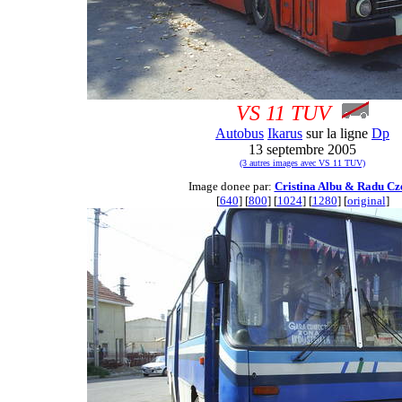
VS 11 TUV
Autobus
Ikarus
sur la ligne
Dp
13 septembre 2005
(3 autres images avec VS 11 TUV)
Image donee par:
Cristina Albu & Radu Cz
[
640
] [
800
] [
1024
] [
1280
] [
original
]