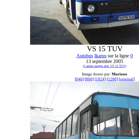
VS 15 TUV
Autobus
Ikarus
sur la ligne
0
13 septembre 2005
(2 autres images avec VS 15 TUV)
Image donee par:
Mariooo
[
640
] [
800
] [
1024
] [
1280
] [
original
]