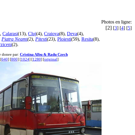
Photos en ligne:
[2]
[
3
] [
4
] [
5
]
,
Calarasi
(13),
Cluj
(4),
Craiova
(8),
Deva
(4),
,
Piatra Neamt
(2)
,
Pitesti
(23)
,
Ploiesti
(59),
Resita
(8),
ziceni
(2).
 donee par:
Cristina Albu & Radu Czech
[
640
] [
800
] [
1024
] [
1280
] [
original
]