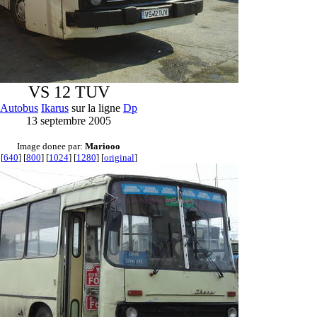
VS 12 TUV
Autobus
Ikarus
sur la ligne
Dp
13 septembre 2005
Image donee par:
Mariooo
[
640
] [
800
] [
1024
] [
1280
] [
original
]