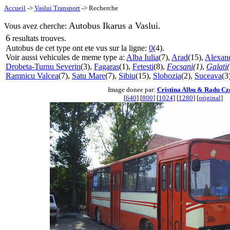
Accueil
->
Vaslui Transport
-> Recherche
Autobus Ikarus a Vaslui.
Vous avez cherche:
6
resultats trouves.
Autobus de cet type ont ete vus sur la ligne:
0
(4).
Voir aussi vehicules de meme type a:
Alba Iulia
(7),
Arad
(15),
Alexand
Drobeta-Turnu Severin
(3),
Fagaras
(1),
Fetesti
(8),
Focsani
(1)
,
Galati
(
Ramnicu Valcea
(7),
Satu Mare
(7),
Sibiu
(15),
Slobozia
(2),
Suceava
(3
Image donee par:
Cristina Albu & Radu Cz
[
640
] [
800
] [
1024
] [
1280
] [
original
]