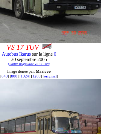
VS 17 TUV
Autobus
Ikarus
sur la ligne
0
30 septembre 2005
(3 autres images avec VS 17 TUV)
Image donee par:
Mariooo
[
640
] [
800
] [
1024
] [
1280
] [
original
]