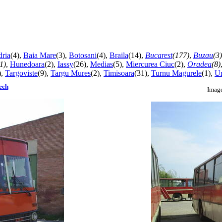
ria
(4),
Baia Mare
(3),
Botosani
(4),
Braila
(14),
Bucarest
(177)
,
Buzau
(3)
1)
,
Hunedoara
(2),
Iassy
(26),
Medias
(5),
Miercurea Ciuc
(2),
Oradea
(8)
),
Targoviste
(9),
Targu Mures
(2),
Timisoara
(31),
Turnu Magurele
(1),
Ur
ech
Image